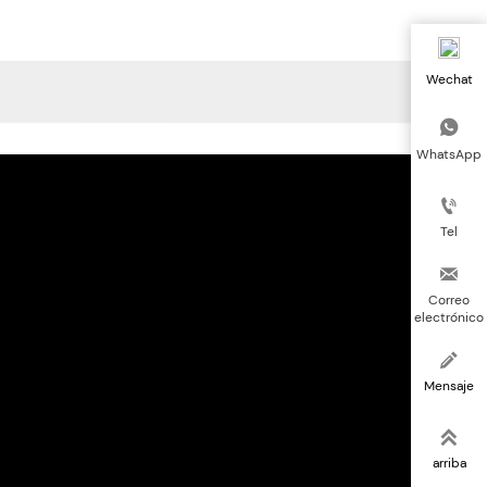
Wechat

WhatsApp

Tel

Correo
electrónico

Mensaje

arriba