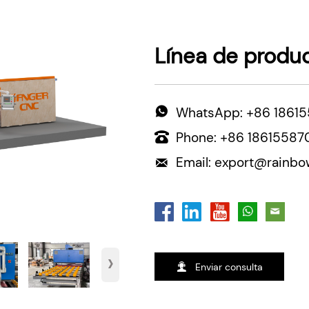
Línea de produ
WhatsApp: +86 1861

Phone: +86 18615587

Email: export@rainb

›

Enviar consulta