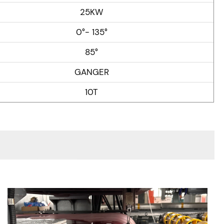
25KW
0°- 135°
85°
GANGER
10T