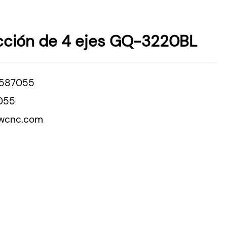
cción de 4 ejes GQ-3220BL
5587055
055
owcnc.com