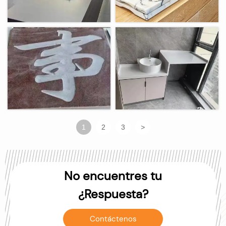
1
2
3
>
No encuentres tu
¿Respuesta?
Contáctenos