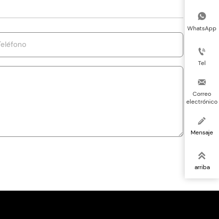

WhatsApp

Tel

Correo
electrónico

Mensaje

arriba